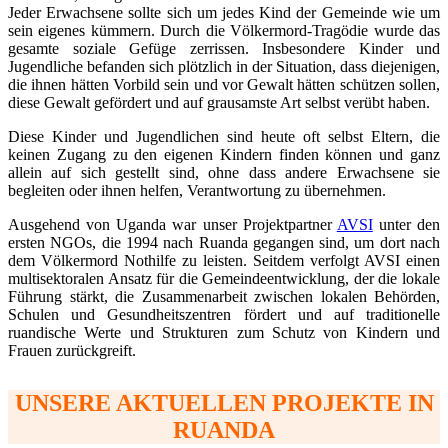
Jeder Erwachsene sollte sich um jedes Kind der
Gemeinde wie um
sein eigenes kümmern. Durch die Völkermord-Tragödie wurde das
gesamte soziale Gefüge zerrissen. Insbesondere Kinder und
Jugendliche befanden sich plötzlich in der Situation, dass diejenigen,
die ihnen hätten Vorbild sein und vor Gewalt hätten schützen sollen,
diese Gewalt gefördert und auf grausamste Art selbst verübt haben.
Diese Kinder und Jugendlichen sind heute oft selbst Eltern, die
keinen Zugang zu den eigenen Kindern finden können und ganz
allein auf sich gestellt sind, ohne dass andere Erwachsene sie
begleiten oder ihnen helfen, Verantwortung zu übernehmen.
Ausgehend von Uganda war unser Projektpartner
AVSI
unter den
ersten NGOs, die 1994 nach Ruanda gegangen sind, um dort nach
dem Völkermord Nothilfe zu leisten. Seitdem verfolgt AVSI einen
multisektoralen Ansatz für die Gemeindeentwicklung, der die lokale
Führung stärkt, die Zusammenarbeit zwischen lokalen Behörden,
Schulen und Gesundheitszentren fördert und auf traditionelle
ruandische Werte und Strukturen zum Schutz von Kindern und
Frauen zurückgreift.
UNSERE AKTUELLEN PROJEKTE IN
RUANDA