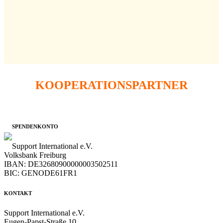
abgeschlossen
Sensibilisierungskampagne für die psychische
Gesundheit in Ruanda
KOOPERATIONSPARTNER
SPENDENKONTO
Support International e.V.
Volksbank Freiburg
IBAN: DE32680900000003502511
BIC: GENODE61FR1
KONTAKT
Support International e.V.
Eugen-Papst-Straße 10