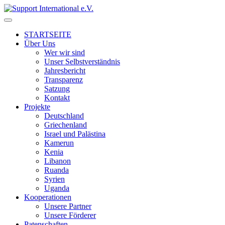
↓
Skip
to
STARTSEITE
Main
Über Uns
Content
Wer wir sind
Unser Selbstverständnis
Jahresbericht
Transparenz
Satzung
Kontakt
Projekte
Deutschland
Griechenland
Israel und Palästina
Kamerun
Kenia
Libanon
Ruanda
Syrien
Uganda
Kooperationen
Unsere Partner
Unsere Förderer
Patenschaften