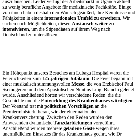
auszutauschen. Leider verfügt der Arbeitsmarkt in Uganda aktuell
zu wenig berufliche Angebote für medizinische Fachkräfte. Einige
von ihnen haben deshalb den Wunsch geäußert, ihre Kenntnisse und
Fähigkeiten in einem
internationalen Umfeld zu erweitern.
Wir
suchen nach Möglichkeiten, diesen
Austausch weiter zu
intensivieren
, um die Stipendiaten auf ihrem Weg nach
Deutschland zu unterstützen.
Ein Höhepunkt unseres Besuches am Lubaga Hospital waren die
Feierlichkeiten zum
125-jährigen Jubiläum
. Die Feier begann mit
einer musikalisch stimmungsvollen
Messe,
die von Erzbischof Paul
Ssemogerere und dem Apostolischen Nuntius Luigi Bianchi geleitet
wurde. Anschließend hörten wir verschiedene Reden, die die
Geschichte und die
Entwicklung des Krankenhauses würdigten
.
Der Vorstand trat mit
politischen Vorschlägen
an die
Premierministerin heran, wie der einer nationalen
Krankenversicherung. Zwischen den Reden wurden den
Anwesenden dynamische
Tanzdarbietungen
vorgeführt.
Anschließend wurden mehrere
geladene Gäste
wegen ihres
unermüdlichen Einsatzes für das Krankenhaus geehrt, wie Dr.