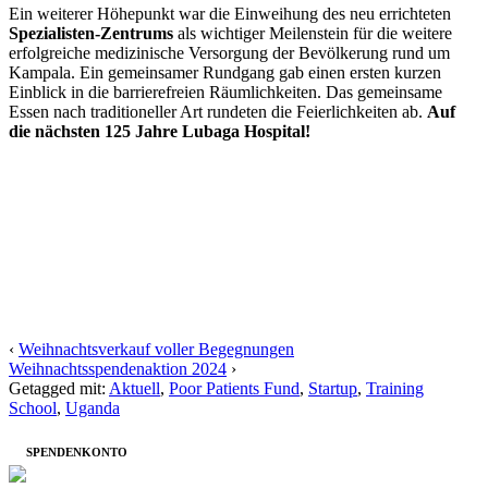
Ein weiterer Höhepunkt war die Einweihung des neu errichteten
Spezialisten-Zentrums
als wichtiger Meilenstein für die weitere
erfolgreiche medizinische Versorgung der Bevölkerung rund um
Kampala. Ein gemeinsamer Rundgang gab einen ersten kurzen
Einblick in die barrierefreien Räumlichkeiten. Das gemeinsame
Essen nach traditioneller Art rundeten die Feierlichkeiten ab.
Auf
die nächsten 125 Jahre Lubaga Hospital!
‹
Weihnachtsverkauf voller Begegnungen
Weihnachtsspendenaktion 2024
›
Getagged mit:
Aktuell
,
Poor Patients Fund
,
Startup
,
Training
School
,
Uganda
SPENDENKONTO