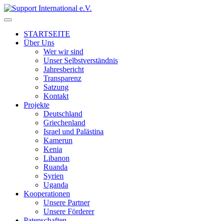
↓
Skip
to
STARTSEITE
Main
Über Uns
Content
Wer wir sind
Unser Selbstverständnis
Jahresbericht
Transparenz
Satzung
Kontakt
Projekte
Deutschland
Griechenland
Israel und Palästina
Kamerun
Kenia
Libanon
Ruanda
Syrien
Uganda
Kooperationen
Unsere Partner
Unsere Förderer
Patenschaften