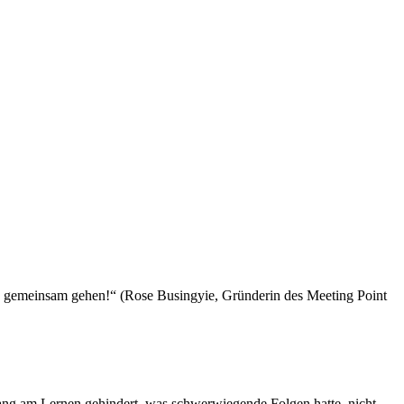
s gemeinsam gehen!“ (Rose Busingyie, Gründerin des Meeting Point
 lang am Lernen gehindert, was schwerwiegende Folgen hatte, nicht