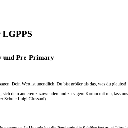
er LGPPS
ry und Pre-Primary
agen: Dein Wert ist unendlich. Du bist größer als das, was du glaubst!
t, sich dem anderen zuzuwenden und zu sagen: Komm mit mir, lass un
er Schule Luigi Giussani).
Ende gegangen. In Uganda hat die Pandemie die Schüler fast zwei Jahre