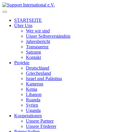
↓
Skip
to
STARTSEITE
Main
Über Uns
Content
Wer wir sind
Unser Selbstverständnis
Jahresbericht
Transparenz
Satzung
Kontakt
Projekte
Deutschland
Griechenland
Israel und Palästina
Kamerun
Kenia
Libanon
Ruanda
Syrien
Uganda
Kooperationen
Unsere Partner
Unsere Förderer
Patenschaften