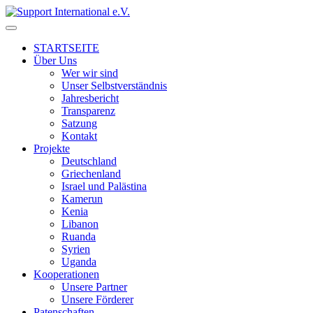
↓
Skip
to
STARTSEITE
Main
Über Uns
Content
Wer wir sind
Unser Selbstverständnis
Jahresbericht
Transparenz
Satzung
Kontakt
Projekte
Deutschland
Griechenland
Israel und Palästina
Kamerun
Kenia
Libanon
Ruanda
Syrien
Uganda
Kooperationen
Unsere Partner
Unsere Förderer
Patenschaften