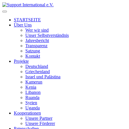
↓
Skip
to
STARTSEITE
Main
Über Uns
Content
Wer wir sind
Unser Selbstverständnis
Jahresbericht
Transparenz
Satzung
Kontakt
Projekte
Deutschland
Griechenland
Israel und Palästina
Kamerun
Kenia
Libanon
Ruanda
Syrien
Uganda
Kooperationen
Unsere Partner
Unsere Förderer
Patenschaften