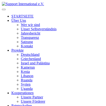
↓
Skip
to
STARTSEITE
Main
Über Uns
Content
Wer wir sind
Unser Selbstverständnis
Jahresbericht
Transparenz
Satzung
Kontakt
Projekte
Deutschland
Griechenland
Israel und Palästina
Kamerun
Kenia
Libanon
Ruanda
Syrien
Uganda
Kooperationen
Unsere Partner
Unsere Förderer
Patenschaften