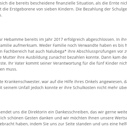
h die bereits bescheidene finanzielle Situation, als die Ernte nich
 die Erstgeborene von sieben Kindern. Die Bezahlung der Schulge
s.
r Hebamme bereits im Jahr 2017 erfolgreich abgeschlossen. In ihr
r Familie aufmerksam. Weder Familie noch Verwandte haben es bis 
en Fachbereich hat auch Nalubega* ihre Abschlussprüfungen vor zw
hre Mutter ihre Ausbildung zunächst bezahlen konnte. Dann kam de
te. Ihr Vater kommt seiner Verantwortung für die fünf Kinder nich
rgen muss.
 Krankenschwester, war auf die Hilfe ihres Onkels angewiesen, da
it seinem Unfall jedoch konnte er ihre Schulkosten nicht mehr ü
endet uns die Direktorin ein Dankesschreiben, das wir gerne wei
lich schönen Gesten danken und wir möchten Ihnen unsere Wertsc
ebracht haben, indem Sie uns zur Seite standen und uns eine helf