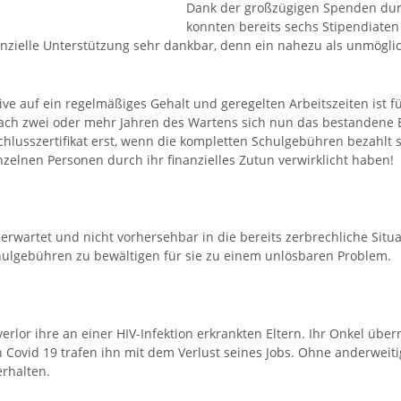
Dank der großzügigen Spenden dur
konnten bereits sechs Stipendiaten
nanzielle Unterstützung sehr dankbar, denn ein nahezu als unmögl
ve auf ein regelmäßiges Gehalt und geregelten Arbeitszeiten ist für
nach zwei oder mehr Jahren des Wartens sich nun das bestandene E
hlusszertifikat erst, wenn die kompletten Schulgebühren bezahlt s
inzelnen Personen durch ihr finanzielles Zutun verwirklicht haben!
erwartet und nicht vorhersehbar in die bereits zerbrechliche Sit
chulgebühren zu bewältigen für sie zu einem unlösbaren Problem.
verlor ihre an einer HIV-Infektion erkrankten Eltern. Ihr Onkel üb
Covid 19 trafen ihn mit dem Verlust seines Jobs. Ohne anderweitig
erhalten.