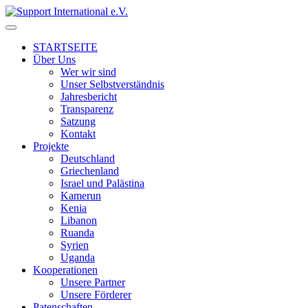
↓
Skip
to
STARTSEITE
Main
Über Uns
Content
Wer wir sind
Unser Selbstverständnis
Jahresbericht
Transparenz
Satzung
Kontakt
Projekte
Deutschland
Griechenland
Israel und Palästina
Kamerun
Kenia
Libanon
Ruanda
Syrien
Uganda
Kooperationen
Unsere Partner
Unsere Förderer
Patenschaften