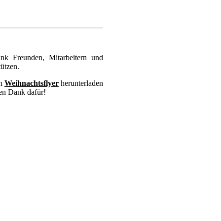
nk Freunden, Mitarbeitern und
tützen.
en
Weihnachtsflyer
h
erunterladen
en Dank dafür!