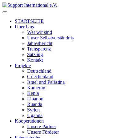
↓
Skip
to
STARTSEITE
Main
Über Uns
Content
Wer wir sind
Unser Selbstverständnis
Jahresbericht
Transparenz
Satzung
Kontakt
Projekte
Deutschland
Griechenland
Israel und Palästina
Kamerun
Kenia
Libanon
Ruanda
Syrien
Uganda
Kooperationen
Unsere Partner
Unsere Förderer
Patenschaften