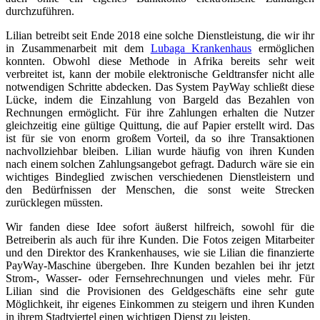
durchzuführen.
Lilian betreibt seit Ende 2018 eine solche Dienstleistung, die wir ihr
in Zusammenarbeit mit dem
Lubaga Krankenhaus
ermöglichen
konnten. Obwohl diese Methode in Afrika bereits sehr weit
verbreitet ist, kann der mobile elektronische Geldtransfer nicht alle
notwendigen Schritte abdecken. Das System PayWay schließt diese
Lücke, indem die Einzahlung von Bargeld das Bezahlen von
Rechnungen ermöglicht. Für ihre Zahlungen erhalten die Nutzer
gleichzeitig eine gültige Quittung, die auf Papier erstellt wird. Das
ist für sie von enorm großem Vorteil, da so ihre Transaktionen
nachvollziehbar bleiben. Lilian wurde häufig von ihren Kunden
nach einem solchen Zahlungsangebot gefragt. Dadurch wäre sie ein
wichtiges Bindeglied zwischen verschiedenen Dienstleistern und
den Bedürfnissen der Menschen, die sonst weite Strecken
zurücklegen müssten.
Wir fanden diese Idee sofort äußerst hilfreich, sowohl für die
Betreiberin als auch für ihre Kunden. Die Fotos zeigen Mitarbeiter
und den Direktor des Krankenhauses, wie sie Lilian die finanzierte
PayWay-Maschine übergeben. Ihre Kunden bezahlen bei ihr jetzt
Strom-, Wasser- oder Fernsehrechnungen und vieles mehr. Für
Lilian sind die Provisionen des Geldgeschäfts eine sehr gute
Möglichkeit, ihr eigenes Einkommen zu steigern und ihren Kunden
in ihrem Stadtviertel einen wichtigen Dienst zu leisten.