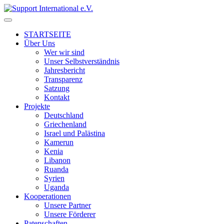
↓
Skip
to
STARTSEITE
Main
Über Uns
Content
Wer wir sind
Unser Selbstverständnis
Jahresbericht
Transparenz
Satzung
Kontakt
Projekte
Deutschland
Griechenland
Israel und Palästina
Kamerun
Kenia
Libanon
Ruanda
Syrien
Uganda
Kooperationen
Unsere Partner
Unsere Förderer
Patenschaften