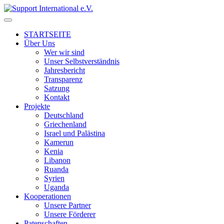
↓
Skip
to
STARTSEITE
Main
Über Uns
Content
Wer wir sind
Unser Selbstverständnis
Jahresbericht
Transparenz
Satzung
Kontakt
Projekte
Deutschland
Griechenland
Israel und Palästina
Kamerun
Kenia
Libanon
Ruanda
Syrien
Uganda
Kooperationen
Unsere Partner
Unsere Förderer
Patenschaften