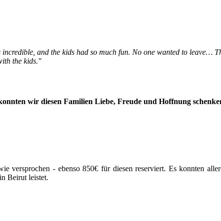
s incredible, and the kids had so much fun. No one wanted to leave… Th
th the kids."
nten wir diesen Familien Liebe, Freude und Hoffnung schenken, d
 versprochen - ebenso 850€ für diesen reserviert. Es konnten alle
 Beirut leistet.