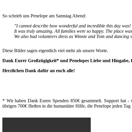
So schrieb uns Penelope am Samstag Abend:
"I cannot describe how wonderful and incredible this day was!
It was truly amazing. All families were so happy. The place wa
We also had volunteers dress as Winnie and Tom and dancing wi
Diese Bilder sagen eigentlich viel mehr als unsere Worte.
Dank Eurer Großzügigkeit* und Penelopes Liebe und Hingabe, kon
Herzlichen Dank dafür an euch alle!
* Wir haben Dank Euren Spenden 850€ gesammelt. Support hat - wie
übrigen 700€ fließen in die humanitäre Hilfe, die Penelope jeden Tag in