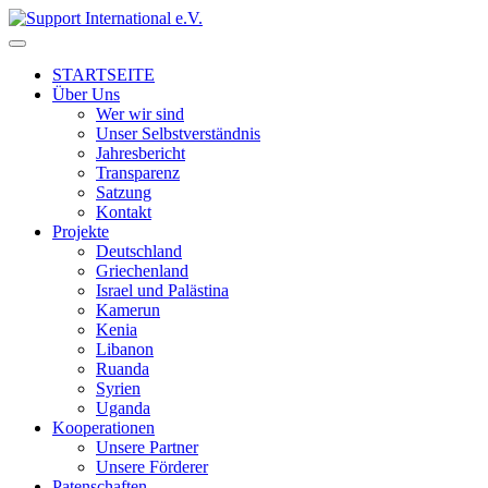
↓
Skip
to
STARTSEITE
Main
Über Uns
Content
Wer wir sind
Unser Selbstverständnis
Jahresbericht
Transparenz
Satzung
Kontakt
Projekte
Deutschland
Griechenland
Israel und Palästina
Kamerun
Kenia
Libanon
Ruanda
Syrien
Uganda
Kooperationen
Unsere Partner
Unsere Förderer
Patenschaften