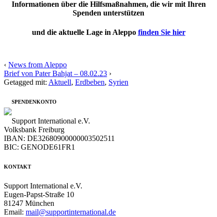
Informationen über die Hilfsmaßnahmen, die wir mit Ihren
Spenden unterstützen
und die aktuelle Lage in Aleppo
finden Sie hier
‹
News from Aleppo
Brief von Pater Bahjat – 08.02.23
›
Getagged mit:
Aktuell
,
Erdbeben
,
Syrien
SPENDENKONTO
Support International e.V.
Volksbank Freiburg
IBAN: DE32680900000003502511
BIC: GENODE61FR1
KONTAKT
Support International e.V.
Eugen-Papst-Straße 10
81247 München
Email:
mail@supportinternational.de