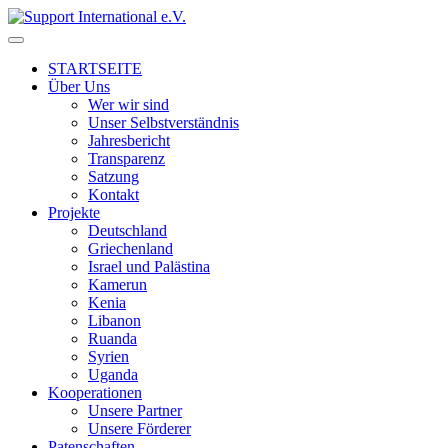
↓
Skip
to
STARTSEITE
Main
Über Uns
Content
Wer wir sind
Unser Selbstverständnis
Jahresbericht
Transparenz
Satzung
Kontakt
Projekte
Deutschland
Griechenland
Israel und Palästina
Kamerun
Kenia
Libanon
Ruanda
Syrien
Uganda
Kooperationen
Unsere Partner
Unsere Förderer
Patenschaften