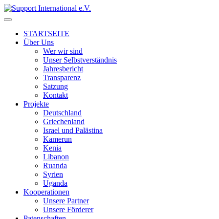
↓
Skip
to
STARTSEITE
Main
Über Uns
Content
Wer wir sind
Unser Selbstverständnis
Jahresbericht
Transparenz
Satzung
Kontakt
Projekte
Deutschland
Griechenland
Israel und Palästina
Kamerun
Kenia
Libanon
Ruanda
Syrien
Uganda
Kooperationen
Unsere Partner
Unsere Förderer
Patenschaften